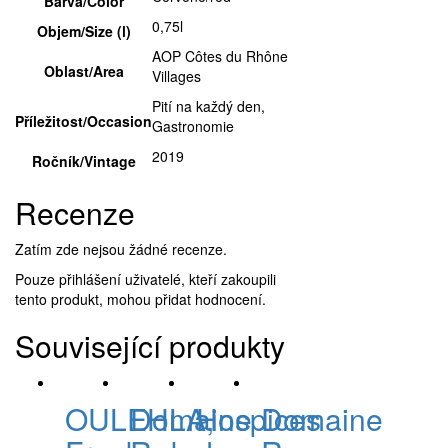
Barva/Color
0,75l
Objem/Size (l)
AOP Côtes du Rhône
Oblast/Area
Villages
Pití na každý den,
Příležitost/Occasion
Gastronomie
2019
Ročník/Vintage
Recenze
Zatím zde nejsou žádné recenze.
Pouze přihlášení uživatelé, kteří zakoupili
tento produkt, mohou přidat hodnocení.
Související produkty
OULEHLA,
Domaine
Hospices
Domaine