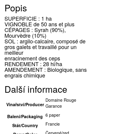
Popis
SUPERFICIE : 1 ha
VIGNOBLE de 50 ans et plus
CÉPAGES : Syrah (90%),
Mourvèdre (10%)
SOL : argilo-calcaire, composé de
gros galets et travaillé pour un
meilleur
enracinement des ceps
RENDEMENT : 28 hl/ha
AMENDEMENT : Biologique, sans
engrais chimique
Další informace
Domaine Rouge
Vinařství/Producer
Garance
6 paper
Balení/Packaging
Francie
Stát/Country
Červené/red