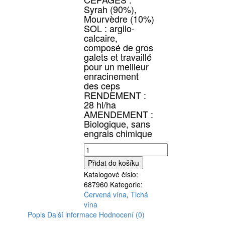
Syrah (90%),
Mourvèdre (10%)
SOL : argilo-
calcaire,
composé de gros
galets et travaillé
pour un meilleur
enracinement
des ceps
RENDEMENT :
28 hl/ha
AMENDEMENT :
Biologique, sans
engrais chimique
Domaine
Rouge
Přidat do košíku
Garance,
Katalogové číslo:
Les
687960
Kategorie:
Saintpierre
Červená vína
,
Tichá
2019,
vína
0,75l
Popis
Další informace
Hodnocení (0)
množství