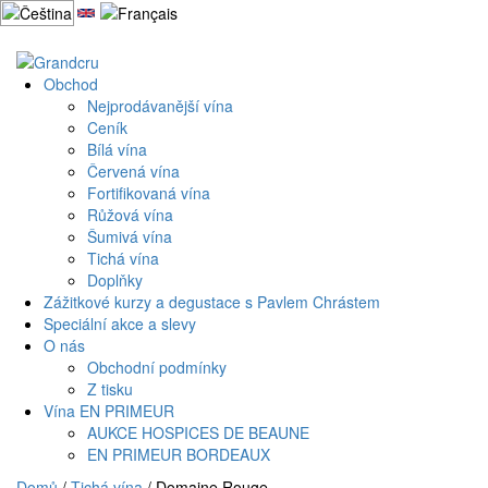
Přejít
k
Můj účet
Košík
obsahu
webu
Obchod
Nejprodávanější vína
Ceník
Bílá vína
Červená vína
Fortifikovaná vína
Růžová vína
Šumivá vína
Tichá vína
Doplňky
Zážitkové kurzy a degustace s Pavlem Chrástem
Speciální akce a slevy
O nás
Obchodní podmínky
Z tisku
Vína EN PRIMEUR
AUKCE HOSPICES DE BEAUNE
EN PRIMEUR BORDEAUX
Domů
/
Tichá vína
/ Domaine Rouge