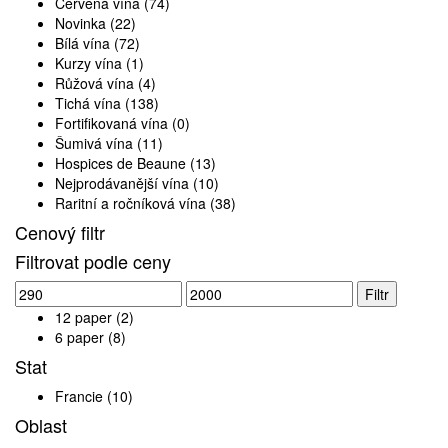
Červená vína
(74)
Novinka
(22)
Bílá vína
(72)
Kurzy vína
(1)
Růžová vína
(4)
Tichá vína
(138)
Fortifikovaná vína
(0)
Šumivá vína
(11)
Hospices de Beaune
(13)
Nejprodávanější vína
(10)
Raritní a ročníková vína
(38)
Cenový filtr
Filtrovat podle ceny
Minimální
Maximální
Filtr
cena
cena
12 paper
(2)
6 paper
(8)
Stat
Francie
(10)
Oblast