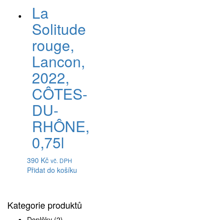
La
Solitude
rouge,
Lancon,
2022,
CÔTES-
DU-
RHÔNE,
0,75l
390
Kč
vč. DPH
Přidat do košíku
Kategorie produktů
Doplňky
(2)