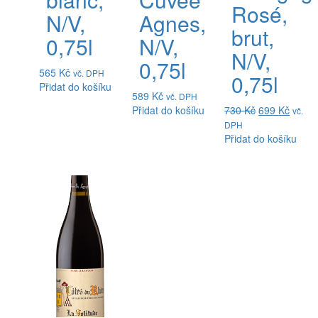
Rosé,
N/V,
Agnes,
brut,
0,75l
N/V,
N/V,
0,75l
565
Kč
vč. DPH
0,75l
Přidat do košíku
589
Kč
vč. DPH
Přidat do košíku
730
Kč
699
Kč
vč.
DPH
Přidat do košíku