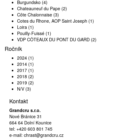
Burgundsko
(4)
Chateauneuf du Pape
(2)
Côte Chalonnaise
(3)
Cotes du Rhone, AOP Saint Joseph
(1)
Loira
(1)
Pouilly-Fuissé
(1)
VDP CÔTEAUX DU PONT DU GARD
(2)
Ročník
2024
(1)
2014
(1)
2017
(1)
2018
(2)
2019
(2)
N/V
(3)
Kontakt
Grandcru s.r.o.
Nové Bránice 31
664 64 Dolní Kounice
tel: +420 603 801 745
e-mail: chrast@grandcru.cz