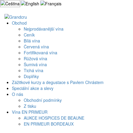
Přejít
k
Můj účet
Košík
obsahu
webu
Obchod
Nejprodávanější vína
Ceník
Bílá vína
Červená vína
Fortifikovaná vína
Růžová vína
Šumivá vína
Tichá vína
Doplňky
Zážitkové kurzy a degustace s Pavlem Chrástem
Speciální akce a slevy
O nás
Obchodní podmínky
Z tisku
Vína EN PRIMEUR
AUKCE HOSPICES DE BEAUNE
EN PRIMEUR BORDEAUX