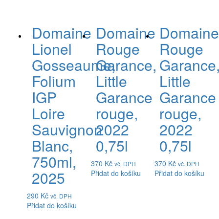
Domaine
Domaine
Domain
Lionel
Rouge
Rouge
Gosseaume,
Garance,
Garance
Folium
Little
Little
IGP
Garance
Garance
Loire
rouge,
rouge,
Sauvignon
2022
2022
Blanc,
0,75l
0,75l
750ml,
370
Kč
370
Kč
vč. DPH
vč. DPH
2025
Přidat do košíku
Přidat do košíku
290
Kč
vč. DPH
Přidat do košíku