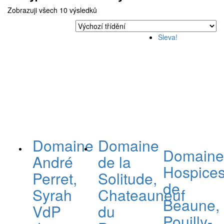
Zobrazuji všech 10 výsledků
Sleva!
Domaine
Domaine
Domain
André
de la
Hospice
Perret,
Solitude,
de
Syrah
Chateauneuf
Beaune,
VdP
du
Pouilly-