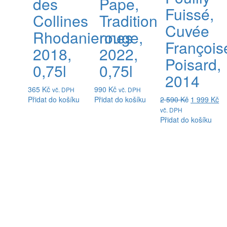
des
Pape,
Fuissé,
Collines
Tradition
Cuvée
Rhodaniennes
rouge,
François
2018,
2022,
Poisard,
0,75l
0,75l
2014
365
Kč
990
Kč
vč. DPH
vč. DPH
Přidat do košíku
Přidat do košíku
2 590
Kč
1 999
Kč
vč. DPH
Přidat do košíku