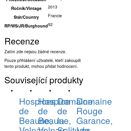
2013
Ročník/Vintage
Francie
Stát/Country
92
RP/WS/JR/Burghound
Recenze
Zatím zde nejsou žádné recenze.
Pouze přihlášení uživatelé, kteří zakoupili
tento produkt, mohou přidat hodnocení.
Související produkty
Hospices
Hospice
Domaine
Domaine
de
de
de
Rouge
Beaune,
Beaune,
la
Garance,
Volnay
Volnay
Solitude,
Les