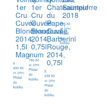
1er
1er
Chateauneuf
Saintpierre
Cru
Cru
du
2018
Cuvée
Cuvée
Pape,
795
Kč
Blondeau,
Blondeau
Cuvée
vč. DPH
Přidat
2014,
2014,
Barberini
do
košíku
1,5l
0,75l
Rouge,
Magnum
2014,
2
0,75l
790
Kč
6
vč. DPH
490
Kč
Přidat
2
vč. DPH
do
239
Kč
Přidat
košíku
vč. DPH
do
Přidat
košíku
do
košíku