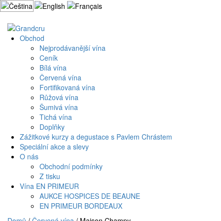
Přejít
k
Můj účet
Košík
obsahu
webu
Obchod
Nejprodávanější vína
Ceník
Bílá vína
Červená vína
Fortifikovaná vína
Růžová vína
Šumivá vína
Tichá vína
Doplňky
Zážitkové kurzy a degustace s Pavlem Chrástem
Speciální akce a slevy
O nás
Obchodní podmínky
Z tisku
Vína EN PRIMEUR
AUKCE HOSPICES DE BEAUNE
EN PRIMEUR BORDEAUX
Domů
/
Červená vína
/ Maison Champy,