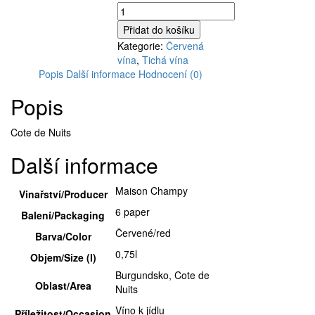
Maison
Champy,
Přidat do košíku
Gevrey-
Kategorie:
Červená
Chambertin
vína
,
Tichá vína
Vieilles
Popis
Další informace
Hodnocení (0)
Vignes,
2010,
Popis
0,75l
množství
Cote de Nuits
Další informace
Maison Champy
Vinařství/Producer
6 paper
Balení/Packaging
Červené/red
Barva/Color
0,75l
Objem/Size (l)
Burgundsko, Cote de
Oblast/Area
Nuits
Víno k jídlu
Příležitost/Occasion