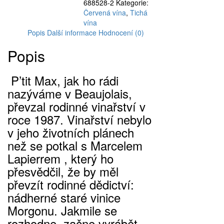
688528-2
Kategorie:
Max
Červená vína
,
Tichá
Morgon,
vína
2022
Popis
Další informace
Hodnocení (0)
1,5
l
Popis
(Magnum)
množství
P’tit Max, jak ho rádi
nazýváme v Beaujolais,
převzal rodinné vinařství v
roce 1987. Vinařství nebylo
v jeho životních plánech
než se potkal s Marcelem
Lapierrem , který ho
přesvědčil, že by měl
převzít rodinné dědictví:
nádherné staré vinice
Morgonu. Jakmile se
rozhodne, začne vyrábět