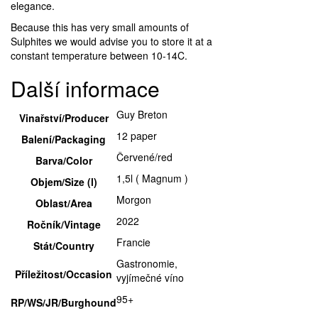
elegance.
Because this has very small amounts of
Sulphites we would advise you to store it at a
constant temperature between 10-14C.
Další informace
Guy Breton
Vinařství/Producer
12 paper
Balení/Packaging
Červené/red
Barva/Color
1,5l ( Magnum )
Objem/Size (l)
Morgon
Oblast/Area
2022
Ročník/Vintage
Francie
Stát/Country
Gastronomie,
Příležitost/Occasion
vyjímečné víno
95+
RP/WS/JR/Burghound