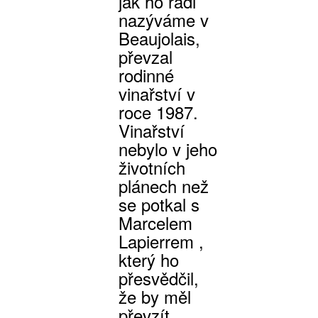
jak ho rádi
nazýváme v
Beaujolais,
převzal
rodinné
vinařství v
roce 1987.
Vinařství
nebylo v jeho
životních
plánech než
se potkal s
Marcelem
Lapierrem ,
který ho
přesvědčil,
že by měl
převzít