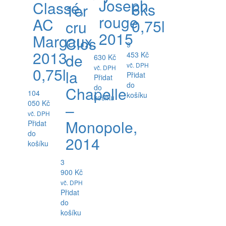
Joseph
Classé,
6ks
1er
rouge
AC
0,75l
cru
2015
Margaux,
Clos
9
2013
453
Kč
de
630
Kč
vč. DPH
vč. DPH
0,75l
la
Přidat
Přidat
do
do
Chapelle
104
košíku
košíku
050
Kč
–
vč. DPH
Monopole,
Přidat
do
2014
košíku
3
900
Kč
vč. DPH
Přidat
do
košíku