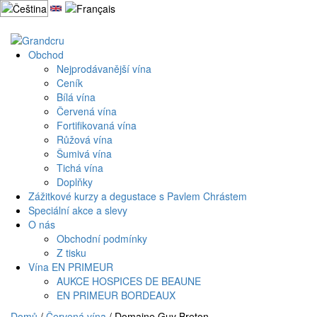
Přejít
k
Můj účet
Košík
obsahu
webu
Obchod
Nejprodávanější vína
Ceník
Bílá vína
Červená vína
Fortifikovaná vína
Růžová vína
Šumivá vína
Tichá vína
Doplňky
Zážitkové kurzy a degustace s Pavlem Chrástem
Speciální akce a slevy
O nás
Obchodní podmínky
Z tisku
Vína EN PRIMEUR
AUKCE HOSPICES DE BEAUNE
EN PRIMEUR BORDEAUX
Domů
/
Červená vína
/ Domaine Guy Breton,