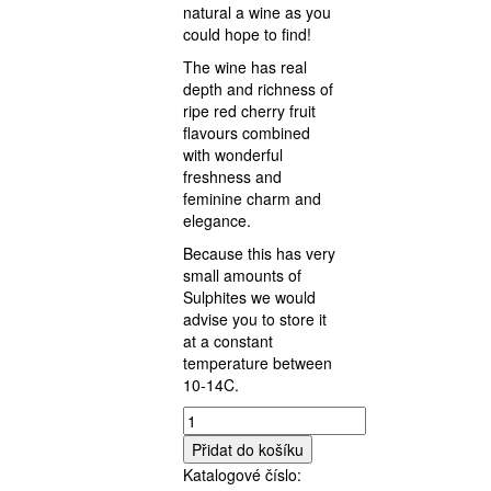
natural a wine as you
could hope to find!
The wine has real
depth and richness of
ripe red cherry fruit
flavours combined
with wonderful
freshness and
feminine charm and
elegance.
Because this has very
small amounts of
Sulphites we would
advise you to store it
at a constant
temperature between
10-14C.
Domaine
Guy
Přidat do košíku
Breton,
Katalogové číslo:
P’tit