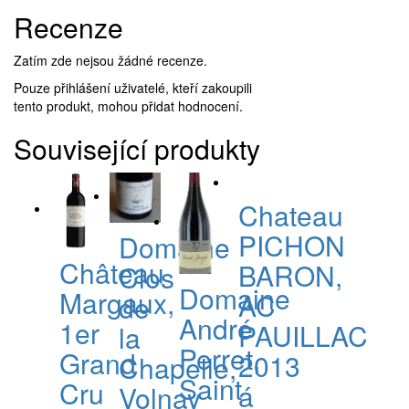
Recenze
Zatím zde nejsou žádné recenze.
Pouze přihlášení uživatelé, kteří zakoupili
tento produkt, mohou přidat hodnocení.
Související produkty
Chateau
PICHON
Domaine
Château
BARON,
Clos
Domaine
Margaux,
AC
de
André
1er
PAUILLAC
la
Perret,
Grand
2013
Chapelle,
Saint
Cru
á
Volnay