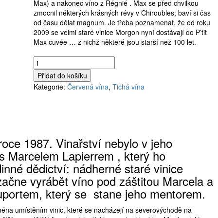
Max) a nakonec víno z Régnié . Max se před chvilkou
zmocnil některých krásných révy v Chiroubles; baví si čas
od času dělat magnum. Je třeba poznamenat, že od roku
2009 se velmi staré vinice Morgon nyní dostávají do P’tit
Max cuvée … z nichž některé jsou starší než 100 let.
Domaine
Guy
Přidat do košíku
Breton,
Kategorie:
Červená vína
,
Tichá vína
FLEURIE
2023,
1,5l
Magnum
množství
roce 1987. Vinařství nebylo v jeho
 s Marcelem Lapierrem , který ho
inné dědictví: nádherné staré vinice
ačne vyrábět víno pod záštitou Marcela a
portem, který se stane jeho mentorem.
ejména umístěním vinic, které se nacházejí na severovýchodě na