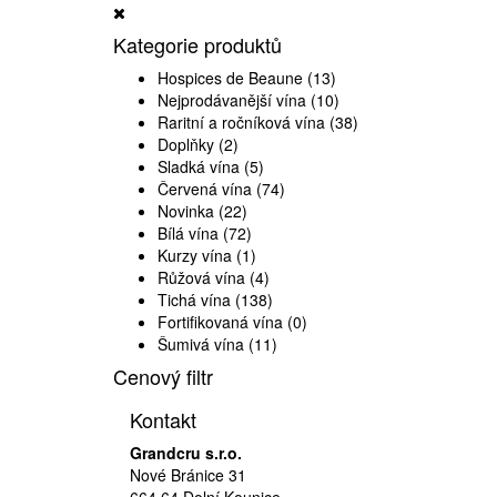
Kategorie produktů
Hospices de Beaune
(13)
Nejprodávanější vína
(10)
Raritní a ročníková vína
(38)
Doplňky
(2)
Sladká vína
(5)
Červená vína
(74)
Novinka
(22)
Bílá vína
(72)
Kurzy vína
(1)
Růžová vína
(4)
Tichá vína
(138)
Fortifikovaná vína
(0)
Šumivá vína
(11)
Cenový filtr
Kontakt
Grandcru s.r.o.
Nové Bránice 31
664 64 Dolní Kounice