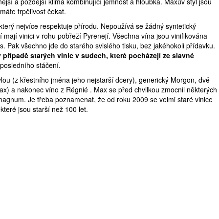
ší a pozdější klima kombinující jemnost a hloubka. Maxův styl jsou
máte trpělivost čekat.
terý nejvíce respektuje přírodu. Nepoužívá se žádný syntetický
í mají vinici v rohu pobřeží Pyrenejí. Všechna vína jsou vinifikována
s. Pak všechno jde do starého svislého tisku, bez jakéhokoli přídavku.
v případě starých vinic v sudech, které pocházejí ze slavné
osledního stáčení.
ou (z křestního jména jeho nejstarší dcery), generický Morgon, dvě
 Max) a nakonec víno z Régnié . Max se před chvilkou zmocnil některých
 magnum. Je třeba poznamenat, že od roku 2009 se velmi staré vinice
teré jsou starší než 100 let.