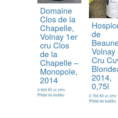
Domaine
Clos de la
Hospic
Chapelle,
de
Volnay 1er
Beaune
cru Clos
Volnay 
de la
Cru Cu
Chapelle –
Blonde
Monopole,
2014,
2014
0,75l
3 900
Kč
vč. DPH
Přidat do košíku
2 790
Kč
vč. DPH
Přidat do košíku