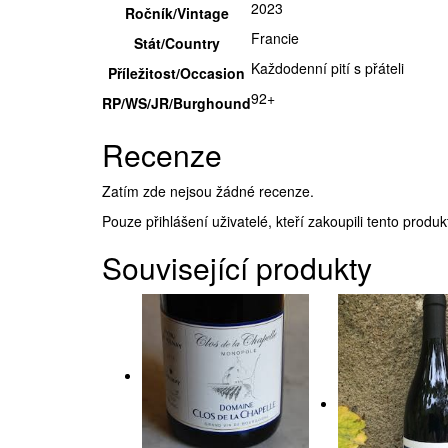
2023
Ročník/Vintage
Francie
Stát/Country
Každodenní pití s přáteli
Příležitost/Occasion
92+
RP/WS/JR/Burghound
Recenze
Zatím zde nejsou žádné recenze.
Pouze přihlášení uživatelé, kteří zakoupili tento prod
Související produkty