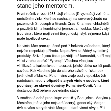
stane jeho mentorem.
První ročník v roce 1988. Její vína se již vyznačují zejména
umístěním vinic, které se nacházejí na severovýchodě na
pozemcích St-Joseph a Grands Cras Charmes: chladnější
a pozdější klima kombinující jemnost a hloubka. Maxův styl
jsou vína , která mají velmi Burgundský styl, zejména když
máte trpělivost čekat.
Na vinici Max pracuje těsně pod 7 hektarů způsobem, který
nejvíce respektuje přírodu. Nepoužívá se žádný syntetický
produkty. Sklizně jsou často později než kamarádi, kteří maj
vinici v rohu pobřeží Pyrenejí. Všechna vína jsou
vinifikována karbonickou macerací, jejichž délka se liší podl
cuvées. Pak všechno jde do starého svislého tisku, bez
jakéhokoli přídavku. Potom víno zraje buď v epoxidových
nádobách, nebo
v případě starých vinic v sudech, které
pocházejí ze slavné domény Romanée-Conti.
Vína
dostanou So2 během posledního stáčení.
V současné době produkuje: vesničky Beaujolais, Marylou (
křestního jména jeho nejstarší dcery), generický Morgon,
dvě cuvées starých vinic Morgon (staré vinné révy a P’tit