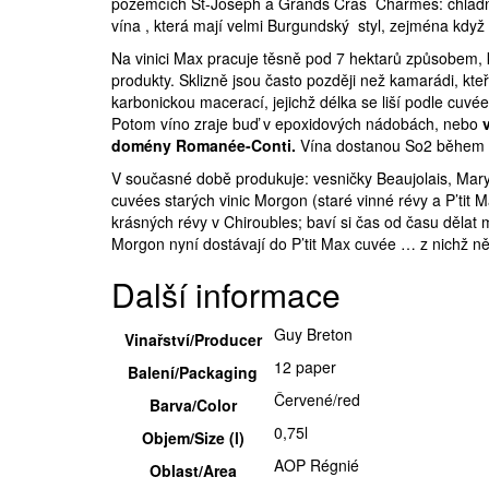
pozemcích St-Joseph a Grands Cras Charmes: chladněj
vína , která mají velmi Burgundský styl, zejména když 
Na vinici Max pracuje těsně pod 7 hektarů způsobem, k
produkty. Sklizně jsou často později než kamarádi, kteř
karbonickou macerací, jejichž délka se liší podle cuvée
Potom víno zraje buď v epoxidových nádobách, nebo
domény Romanée-Conti.
Vína dostanou So2 během p
V současné době produkuje: vesničky Beaujolais, Maryl
cuvées starých vinic Morgon (staré vinné révy a P’tit
krásných révy v Chiroubles; baví si čas od času dělat
Morgon nyní dostávají do P’tit Max cuvée … z nichž něk
Další informace
Guy Breton
Vinařství/Producer
12 paper
Balení/Packaging
Červené/red
Barva/Color
0,75l
Objem/Size (l)
AOP Régnié
Oblast/Area