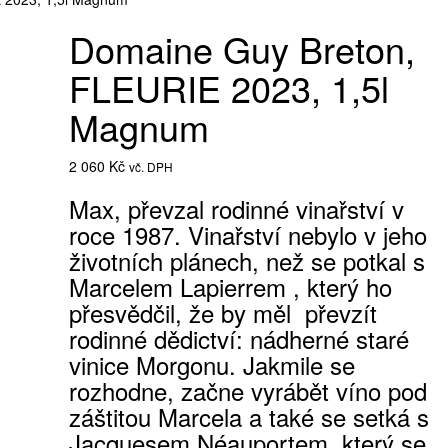
Domaine Guy Breton,
FLEURIE 2023, 1,5l
Magnum
2 060
Kč
vč. DPH
Max, převzal rodinné vinařství v
roce 1987. Vinařství nebylo v jeho
životních plánech, než se potkal s
Marcelem Lapierrem , který ho
přesvědčil, že by měl převzít
rodinné dědictví: nádherné staré
vinice Morgonu. Jakmile se
rozhodne, začne vyrábět víno pod
záštitou Marcela a také se setká s
Jacquesem Néauportem, který se