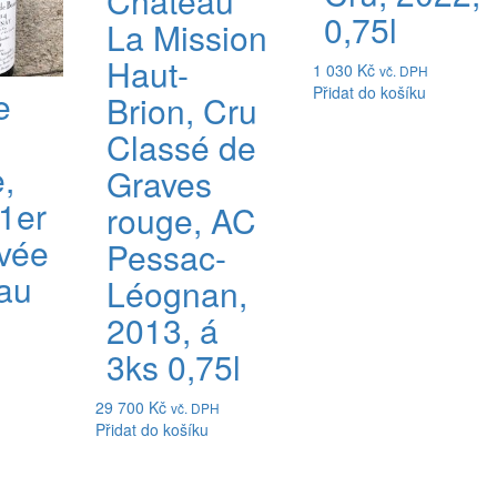
Château
0,75l
La Mission
Haut-
1 030
Kč
vč. DPH
Přidat do košíku
e
Brion, Cru
Classé de
,
Graves
1er
rouge, AC
vée
Pessac-
au
Léognan,
2013, á
3ks 0,75l
29 700
Kč
vč. DPH
Přidat do košíku