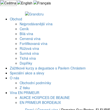
Přejít
k
obsahu
webu
Obchod
Nejprodávanější vína
Ceník
Bílá vína
Červená vína
Fortifikovaná vína
Růžová vína
Šumivá vína
Tichá vína
Doplňky
Zážitkové kurzy a degustace s Pavlem Chrástem
Speciální akce a slevy
O nás
Obchodní podmínky
Z tisku
Vína EN PRIMEUR
AUKCE HOSPICES DE BEAUNE
EN PRIMEUR BORDEAUX
Domů
/
Červená vína
/ Domaine Guy Breton, FLEURIE