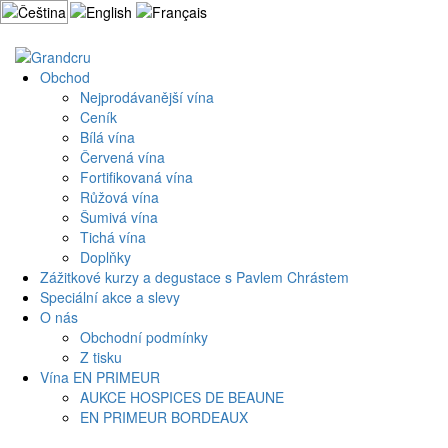
Přejít
k
Můj účet
Košík
obsahu
webu
Obchod
Nejprodávanější vína
Ceník
Bílá vína
Červená vína
Fortifikovaná vína
Růžová vína
Šumivá vína
Tichá vína
Doplňky
Zážitkové kurzy a degustace s Pavlem Chrástem
Speciální akce a slevy
O nás
Obchodní podmínky
Z tisku
Vína EN PRIMEUR
AUKCE HOSPICES DE BEAUNE
EN PRIMEUR BORDEAUX