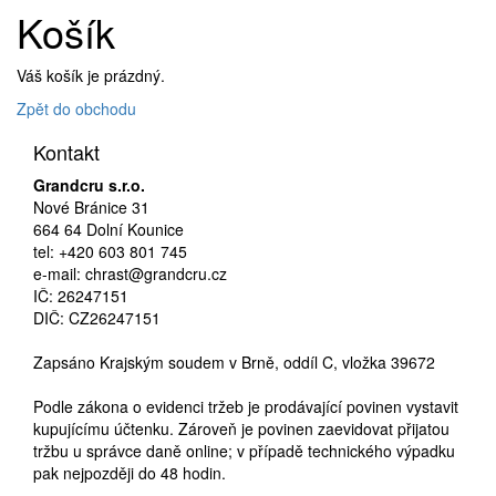
Košík
Váš košík je prázdný.
Zpět do obchodu
Kontakt
Grandcru s.r.o.
Nové Bránice 31
664 64 Dolní Kounice
tel: +420 603 801 745
e-mail: chrast@grandcru.cz
IČ: 26247151
DIČ: CZ26247151
Zapsáno Krajským soudem v Brně, oddíl C, vložka 39672
Podle zákona o evidenci tržeb je prodávající povinen vystavit
kupujícímu účtenku. Zároveň je povinen zaevidovat přijatou
tržbu u správce daně online; v případě technického výpadku
pak nejpozději do 48 hodin.